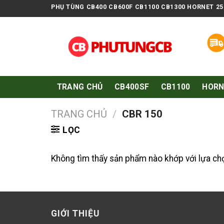
Skip
PHỤ TÙNG CB400 CB600F CB1100 CB1300 HORNET 25
to
content
Hã
TRANG CHỦ
CB400SF
CB1100
HORN
TRANG CHỦ
/
CBR 150
LỌC
Không tìm thấy sản phẩm nào khớp với lựa ch
GIỚI THIỆU