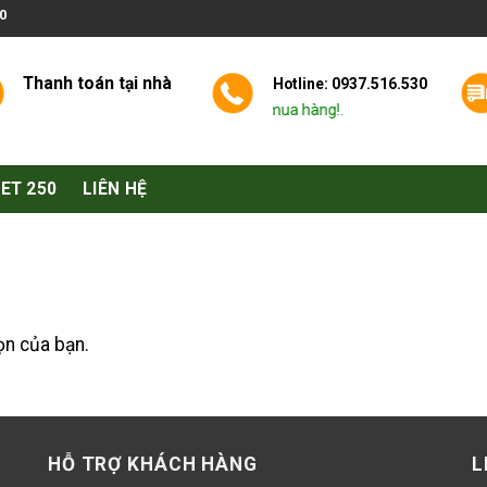
0
Thanh toán tại nhà
Hotline: 0937.516.530
y gọi chúng tôi khi có nhu cầu tư vấn mua hàng!.
Phụ tùng và đồ chơi xe moto PKL 
ET 250
LIÊN HỆ
ọn của bạn.
HỖ TRỢ KHÁCH HÀNG
L