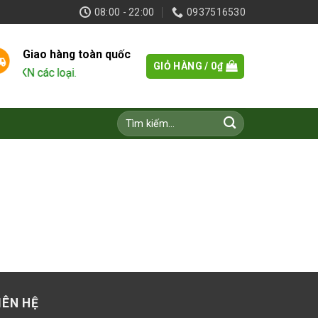
08:00 - 22:00
0937516530
Giao hàng toàn quốc
GIỎ HÀNG /
0
₫
PKN các loại.
Tìm
kiếm:
IÊN HỆ