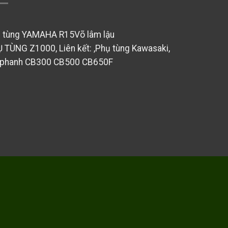
 tùng YAMAHA R15
Võ lâm lậu
Ụ TÙNG Z1000
, Liên kết: ,
Phụ tùng Kawasaki
,
phanh CB300 CB500 CB650F