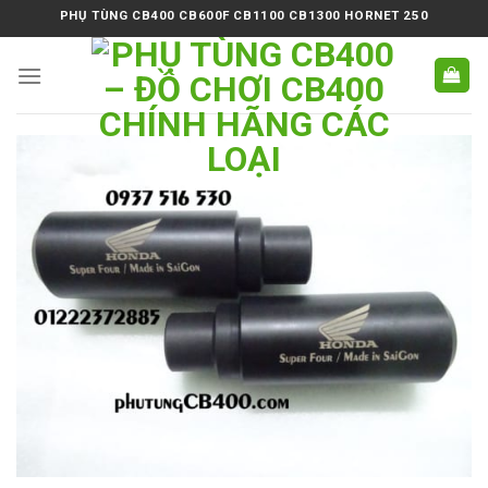
Skip
PHỤ TÙNG CB400 CB600F CB1100 CB1300 HORNET 250
to
content