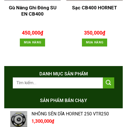
Gù Nâng Ghi Đông SU
Sạc CB400 HORNET
EN CB400
450,000
₫
350,000
₫
MUA HÀNG
MUA HÀNG
DANH MỤC SẢN PHẨM
Tìm
kiếm:
SẢN PHẨM BÁN CHẠY
NHÔNG SÊN DĨA HORNET 250 VTR250
1,300,000
₫