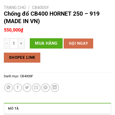
TRANG CHỦ
/
CB400SF
Chống đổ CB400 HORNET 250 – 919
(MADE IN VN)
550,000
₫
Chống đổ CB400 HORNET 250 - 919 (MADE IN VN) số lượng
MUA HÀNG
GỌI NGAY
SHOPEE LINK
Danh mục:
CB400SF
MÔ TẢ