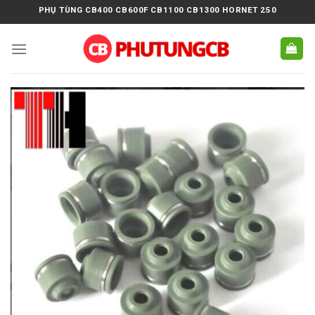
Skip
PHỤ TÙNG CB400 CB600F CB1100 CB1300 HORNET 250
to
content