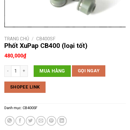
TRANG CHỦ
/
CB400SF
Phốt XuPap CB400 (loại tốt)
480,000
₫
Phốt XuPap CB400 (loại tốt) số lượng
MUA HÀNG
GỌI NGAY
SHOPEE LINK
Danh mục:
CB400SF