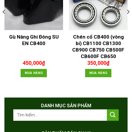
Gù Nâng Ghi Đông SU
Chén cổ CB400 (vòng
EN CB400
bi) CB1100 CB1300
CB900 CB750 CB500F
CB600F CB650
450,000
₫
350,000
₫
MUA HÀNG
MUA HÀNG
DANH MỤC SẢN PHẨM
Tìm
kiếm: