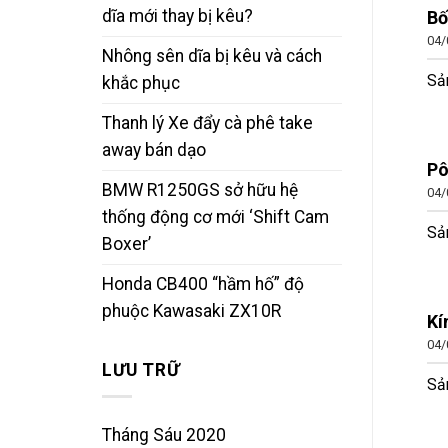
dĩa mới thay bị kêu?
Bố
04/
Nhông sên dĩa bị kêu và cách
Sả
khắc phục
Thanh lý Xe đẩy cà phê take
away bán dạo
Pô
BMW R1250GS sở hữu hệ
04/
thống động cơ mới ‘Shift Cam
Sả
Boxer’
Honda CB400 “hầm hố” độ
phuộc Kawasaki ZX10R
Kí
04/
LƯU TRỮ
Sả
Tháng Sáu 2020