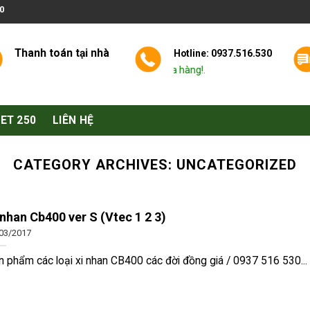
0
Thanh toán tại nhà
Hotline: 0937.516.530
i chúng tôi khi có nhu cầu tư vấn mua hàng!.
Phụ tùng và đồ chơi xe moto PKL PKN
ET 250
LIÊN HỆ
CATEGORY ARCHIVES:
UNCATEGORIZED
 nhan Cb400 ver S (Vtec 1 2 3)
03/2017
 phẩm các loại xi nhan CB400 các đời đồng giá / 0937 516 530...