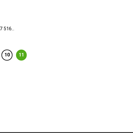
 516...
10
11