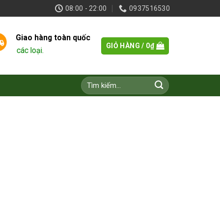
08:00 - 22:00
0937516530
Giao hàng toàn quốc
GIỎ HÀNG /
0
₫
 các loại.
Tìm
kiếm: