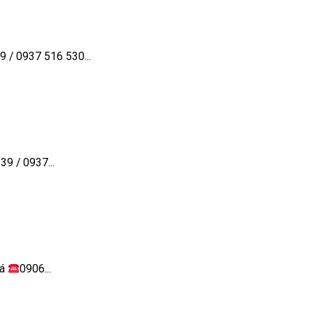
/ 0937 516 530...
9 / 0937...
iá
0906...