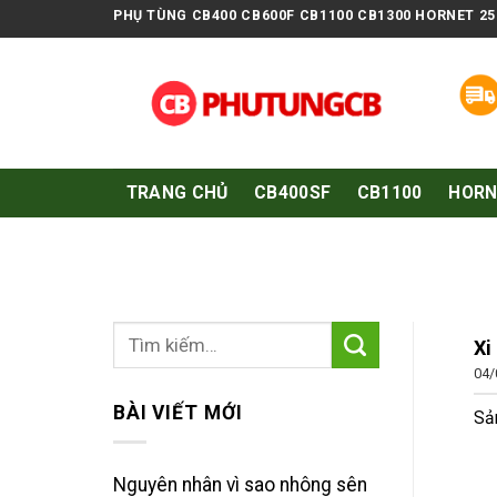
Skip
PHỤ TÙNG CB400 CB600F CB1100 CB1300 HORNET 25
to
content
Hãy gọ
TRANG CHỦ
CB400SF
CB1100
HORN
Xi
04/
BÀI VIẾT MỚI
Sản
Nguyên nhân vì sao nhông sên