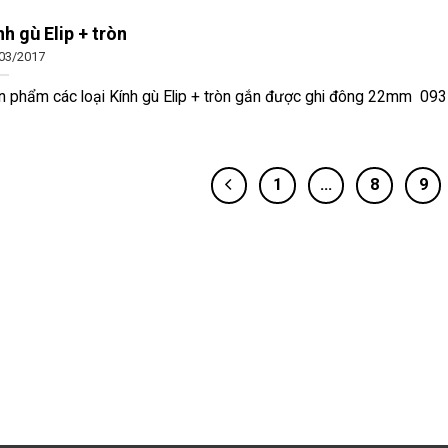
nh gù Elip + tròn
03/2017
n phẩm các loại Kính gù Elip + tròn gắn được ghi đông 22mm 0937
1
…
8
9